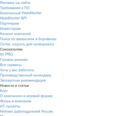
Реклама на сайте
+7 343 226-79-99
Требования к ПО
pr@ural.hh.ru
Безопасный HeadHunter
HeadHunter API
Краснодар
Партнерам
Инвесторам
ул. Янковского, д. 169, 7 этаж,
Каталог компаний
706 каб.
Поиск по вакансиям в Боровичах
+7 861 205-55-57
Сетка: соцсеть для нетворкинга
pr@krd.hh.ru
Соискателям
hh PRO
Готовое резюме
Владивосток
Все сервисы
пер. Ланинский д. 4, офис 3.4
Хочу у вас работать
Производственный календарь
+7 423 202-33-28
Экспертная рекомендация
pr@dv.hh.ru
Новости и статьи
Блог
Новосибирск
О компаниях в игровой форме
Жизнь в компании
ул. Большевистская, д. 35,
ИТ-проекты
помещение 21
Рейтинг работодателей России
+7 383 207-94-64