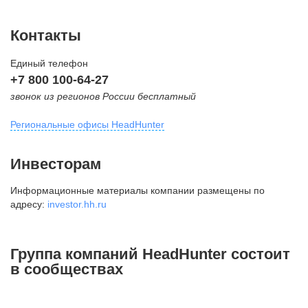
Контакты
Единый телефон
+7 800 100-64-27
звонок из регионов России бесплатный
Региональные офисы HeadHunter
Москва
Инвесторам
внутригородская территория
Информационные материалы компании размещены по
Муниципальный округ Тверской,
адресу:
investor.hh.ru
2-я Брестская ул., д. 48,
помещение 25
+7 495 974-64-27
Группа компаний HeadHunter состоит
+7 495 980-64-27
в сообществах
+7 495 134-92-24
press@hh.ru