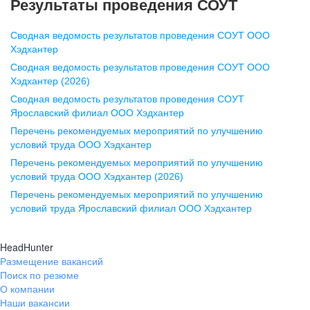
Результаты проведения СОУТ
pr@nn.hh.ru
Сводная ведомость результатов проведения СОУТ ООО
Воронеж
Хэдхантер
Сводная ведомость результатов проведения СОУТ ООО
ул. Комиссаржевской, д. 10,
Хэдхантер (2026)
офис 1212
Сводная ведомость результатов проведения СОУТ
+7 473 280-05-05
Ярославский филиал ООО Хэдхантер
pr@vrn.hh.ru
Перечень рекомендуемых мероприятий по улучшению
условий труда ООО Хэдхантер
Казань
Перечень рекомендуемых мероприятий по улучшению
ул. Спартаковская, д. 2А, этаж 3,
условий труда ООО Хэдхантер (2026)
помещение 15
Перечень рекомендуемых мероприятий по улучшению
условий труда Ярославский филиал ООО Хэдхантер
+7 843 212-12-50
pr@kzn.hh.ru
HeadHunter
Размещение вакансий
Екатеринбург
Поиск по резюме
ул. Боевых Дружин, стр. 20,
О компании
5 этаж, офис 505, 521
Наши вакансии