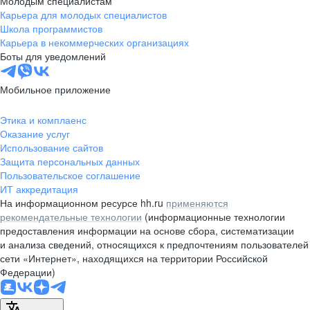
Молодым специалистам
Карьера для молодых специалистов
pr@nsk.hh.ru
Школа программистов
Карьера в некоммерческих организациях
Минск
Боты для уведомлений
пр-т Дзержинского, д. 57,
10 этаж, помещение 45-1
Мобильное приложение
+375 (17)
336-03-02
Этика и комплаенс
pr@rabota.by
Оказание услуг
Использование сайтов
Алматы
Защита персональных данных
Пользовательское соглашение
пр. Абая, д. 151, БЦ Алатау,
ИТ аккредитация
12 этаж, офис 1209
На информационном ресурсе hh.ru
применяются
+7 727 232-13-13
рекомендательные технологии
(информационные технологии
pr@headhunter.com.kz
предоставления информации на основе сбора, систематизации
и анализа сведений, относящихся к предпочтениям пользователей
сети «Интернет», находящихся на территории Российской
Федерации)