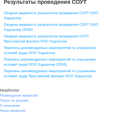
Результаты проведения СОУТ
pr@nn.hh.ru
Сводная ведомость результатов проведения СОУТ ООО
Воронеж
Хэдхантер
Сводная ведомость результатов проведения СОУТ ООО
ул. Комиссаржевской, д. 10,
Хэдхантер (2026)
офис 1212
Сводная ведомость результатов проведения СОУТ
+7 473 280-05-05
Ярославский филиал ООО Хэдхантер
pr@vrn.hh.ru
Перечень рекомендуемых мероприятий по улучшению
условий труда ООО Хэдхантер
Казань
Перечень рекомендуемых мероприятий по улучшению
ул. Спартаковская, д. 2А, этаж 3,
условий труда ООО Хэдхантер (2026)
помещение 15
Перечень рекомендуемых мероприятий по улучшению
условий труда Ярославский филиал ООО Хэдхантер
+7 843 212-12-50
pr@kzn.hh.ru
HeadHunter
Размещение вакансий
Екатеринбург
Поиск по резюме
ул. Боевых Дружин, стр. 20,
О компании
5 этаж, офис 505, 521
Наши вакансии