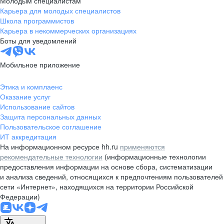
Молодым специалистам
Карьера для молодых специалистов
pr@nsk.hh.ru
Школа программистов
Карьера в некоммерческих организациях
Минск
Боты для уведомлений
пр-т Дзержинского, д. 57,
10 этаж, помещение 45-1
Мобильное приложение
+375 (17)
336-03-02
Этика и комплаенс
pr@rabota.by
Оказание услуг
Использование сайтов
Алматы
Защита персональных данных
Пользовательское соглашение
пр. Абая, д. 151, БЦ Алатау,
ИТ аккредитация
12 этаж, офис 1209
На информационном ресурсе hh.ru
применяются
+7 727 232-13-13
рекомендательные технологии
(информационные технологии
pr@headhunter.com.kz
предоставления информации на основе сбора, систематизации
и анализа сведений, относящихся к предпочтениям пользователей
сети «Интернет», находящихся на территории Российской
Федерации)