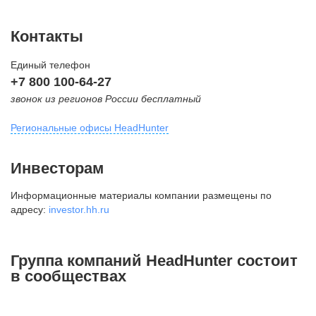
Контакты
Единый телефон
+7 800 100-64-27
звонок из регионов России бесплатный
Региональные офисы HeadHunter
Москва
Инвесторам
внутригородская территория
Информационные материалы компании размещены по
Муниципальный округ Тверской,
адресу:
investor.hh.ru
2-я Брестская ул., д. 48,
помещение 25
+7 495 974-64-27
Группа компаний HeadHunter состоит
+7 495 980-64-27
в сообществах
+7 495 134-92-24
press@hh.ru