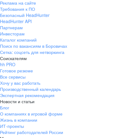
Реклама на сайте
+7 343 226-79-99
Требования к ПО
pr@ural.hh.ru
Безопасный HeadHunter
HeadHunter API
Краснодар
Партнерам
Инвесторам
ул. Янковского, д. 169, 7 этаж,
Каталог компаний
706 каб.
Поиск по вакансиям в Боровичах
+7 861 205-55-57
Сетка: соцсеть для нетворкинга
pr@krd.hh.ru
Соискателям
hh PRO
Готовое резюме
Владивосток
Все сервисы
пер. Ланинский д. 4, офис 3.4
Хочу у вас работать
Производственный календарь
+7 423 202-33-28
Экспертная рекомендация
pr@dv.hh.ru
Новости и статьи
Блог
Новосибирск
О компаниях в игровой форме
Жизнь в компании
ул. Большевистская, д. 35,
ИТ-проекты
помещение 21
Рейтинг работодателей России
+7 383 207-94-64