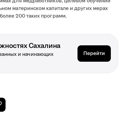
аммах для медработников, целевом обучении
льном материнском капитале и других мерах
более 200 таких программ.
ожностях Сахалина
Перейти
ванных и начинающих