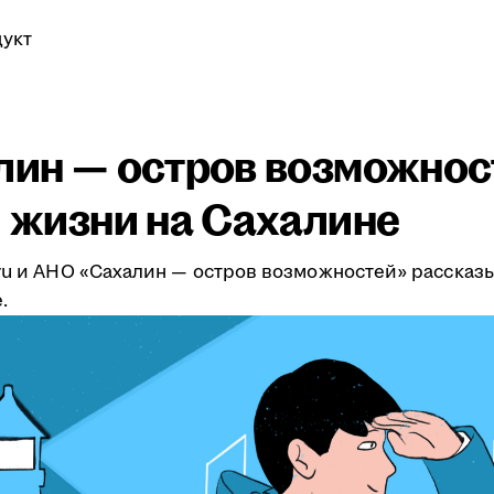
укт
алин — остров возможнос
и жизни на Сахалине
.ru и АНО «Сахалин — остров возможностей» рассказ
.