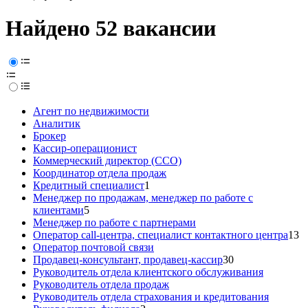
Найдено 52 вакансии
Агент по недвижимости
Аналитик
Брокер
Кассир-операционист
Коммерческий директор (CCO)
Координатор отдела продаж
Кредитный специалист
1
Менеджер по продажам, менеджер по работе с
клиентами
5
Менеджер по работе с партнерами
Оператор call-центра, специалист контактного центра
13
Оператор почтовой связи
Продавец-консультант, продавец-кассир
30
Руководитель отдела клиентского обслуживания
Руководитель отдела продаж
Руководитель отдела страхования и кредитования