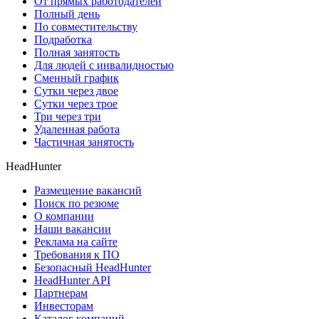
От прямых работодателей
Полный день
По совместительству
Подработка
Полная занятость
Для людей с инвалидностью
Сменный график
Сутки через двое
Сутки через трое
Три через три
Удаленная работа
Частичная занятость
HeadHunter
Размещение вакансий
Поиск по резюме
О компании
Наши вакансии
Реклама на сайте
Требования к ПО
Безопасный HeadHunter
HeadHunter API
Партнерам
Инвесторам
Каталог компаний